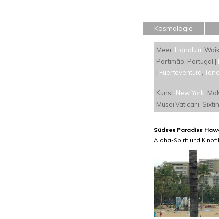
Kosmologie
Meer:
Honolulu
, Waik
Portimão, Portugal |
|
Fuerteventura
,
Tene
Kunst:
New York
, Mo
Musei Vaticani, Sixti
Südsee Paradies Hawai
Aloha-Spirit und Kinof