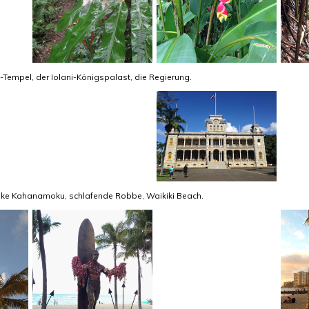
empel, der Iolani-Königspalast, die Regierung.
Duke Kahanamoku, schlafende Robbe, Waikiki Beach.