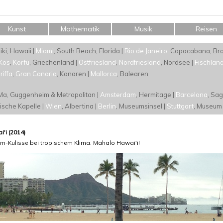
Kunst
Mathematik
Musik
Reisen
iki, Hawaii |
Miami
, South Beach, Florida |
Rio de Janeiro
, Copacabana, Bras
Kos
,
Korfu
, Griechenland |
Ostfriesland
,
Nordfriesland
, Nordsee |
Fischlan
riffa
,
Gran Canaria
, Kanaren |
Mallorca
, Balearen
Ma, Guggenheim & Metropolitan |
Amsterdam
, Hermitage |
Barcelona
, Sag
nische Kapelle |
Wien
, Albertina |
Berlin
, Museumsinsel |
Stuttgart
, Museum
'i (2014)
ilm-Kulisse bei tropischem Klima. Mahalo Hawai'i!