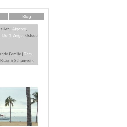
Blog
ilien |
Algarve
,
d-Darß-Zingst
, Ostsee
rada Familia |
Rom
,
 Ritter & Schauwerk